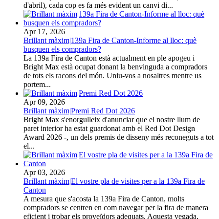
d'abril), cada cop es fa més evident un canvi di...
Apr 17, 2026
Brillant màxim|139a Fira de Canton-Informe al lloc: què
busquen els compradors?
La 139a Fira de Canton està actualment en ple apogeu i
Bright Max està ocupat donant la benvinguda a compradors
de tots els racons del món. Uniu-vos a nosaltres mentre us
portem...
Apr 09, 2026
Brillant màxim|Premi Red Dot 2026
Bright Max s'enorgulleix d'anunciar que el nostre llum de
paret interior ha estat guardonat amb el Red Dot Design
Award 2026 -, un dels premis de disseny més reconeguts a tot
el...
Apr 03, 2026
Brillant màxim|El vostre pla de visites per a la 139a Fira de
Canton
A mesura que s'acosta la 139a Fira de Canton, molts
compradors se centren en com navegar per la fira de manera
eficient i trobar els proveïdors adequats. Aquesta vegada,