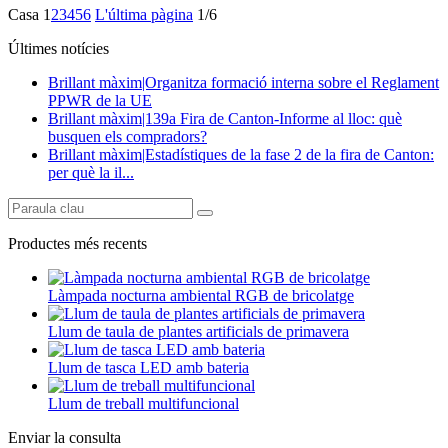
Casa
1
2
3
4
5
6
L'última pàgina
1/6
Últimes notícies
Brillant màxim|Organitza formació interna sobre el Reglament
PPWR de la UE
Brillant màxim|139a Fira de Canton-Informe al lloc: què
busquen els compradors?
Brillant màxim|Estadístiques de la fase 2 de la fira de Canton:
per què la il...
Productes més recents
Làmpada nocturna ambiental RGB de bricolatge
Llum de taula de plantes artificials de primavera
Llum de tasca LED amb bateria
Llum de treball multifuncional
Enviar la consulta