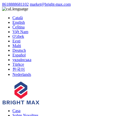
8618888681102
market@bright-max.com
Llenguatge
Català
English
Čeština
Việt Nam
O'zbek
Eesti
Malti
Deutsch
Español
українська
Türkçe
한국어
Nederlands
Casa
Sobre Nosaltres