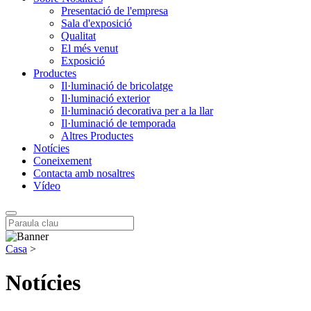
Presentació de l'empresa
Sala d'exposició
Qualitat
El més venut
Exposició
Productes
Il·luminació de bricolatge
Il·luminació exterior
Il·luminació decorativa per a la llar
Il·luminació de temporada
Altres Productes
Notícies
Coneixement
Contacta amb nosaltres
Vídeo
Casa
>
Notícies