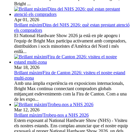
Bright ...
Apr 01, 2026
Brillant màxim|Dins del NHS 2026: què estan prestant atenció
els compradors
El National Hardware Show 2026 ja està en ple apogeu i
l'equip de Bright Max participa activament amb compradors,
distribuïdors i socis minoristes d'Amèrica del Nord i més
enllà...
Mar 18, 2026
Brillant màxim|Fira de Canton 2026: visiteu el nostre estand
multi-zona
Amb una àmplia experiència en exposicions internacionals,
Bright Max continua connectant compradors globals
mitjançant esdeveniments com la Fira de Canton. Com a una
de les expo...
Mar 12, 2026
Brillant màxim|Trobeu-nos a NHS 2026
Estem exposant al National Hardware Show (NHS) - Visiteu
els nostres estands. Ens complau anunciar que el nostre equip
exposarà al proper National Hardware Show 2026, un dels